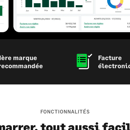
1ère marque
Facture
recommandée
électroni
FONCTIONNALITÉS
arrer, tout aussi facil