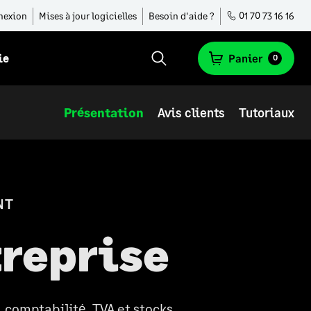
nexion
Mises à jour logicielles
Besoin d'aide ?
01 70 73 16 16
ie
Panier
0
Présentation
Avis clients
Tutoriaux
NT
treprise
 comptabilité, TVA et stocks,