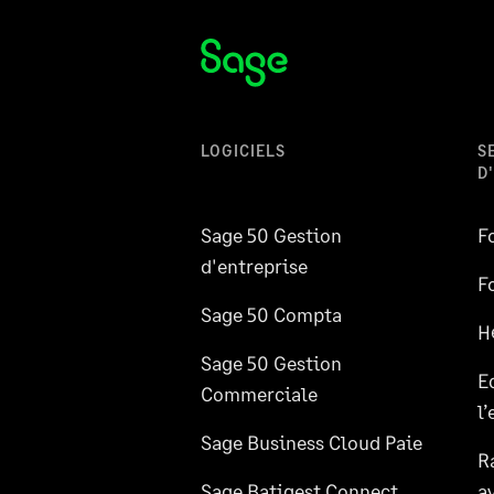
LOGICIELS
S
D
Sage 50 Gestion
F
d'entreprise
F
Sage 50 Compta
H
Sage 50 Gestion
E
Commerciale
l
Sage Business Cloud Paie
R
Sage Batigest Connect
a