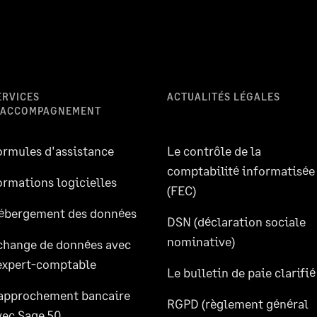
ERVICES
ACTUALITÉS LÉGALES
'ACCOMPAGNEMENT
ormules d'assistance
Le contrôle de la
comptabilité informatisée
ormations logicielles
(FEC)
ébergement des données
DSN (déclaration sociale
nominative)
change de données avec
’expert-comptable
Le bulletin de paie clarifié
approchement bancaire
RGPD (règlement général
vec Sage 50