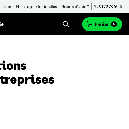
nexion
Mises à jour logicielles
Besoin d'aide ?
01 70 73 16 16
ie
Panier
0
tions
ntreprises