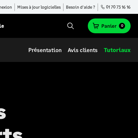
nexion
Mises à jour logicielles
Besoin d'aide ?
01 70 73 16 16
ie
Panier
0
Présentation
Avis clients
Tutoriaux
s
rts