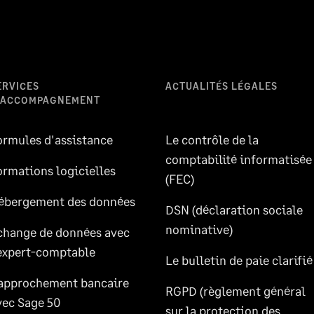
ERVICES
ACTUALITÉS LÉGALES
'ACCOMPAGNEMENT
ormules d'assistance
Le contrôle de la
comptabilité informatisée
ormations logicielles
(FEC)
ébergement des données
DSN (déclaration sociale
nominative)
change de données avec
’expert-comptable
Le bulletin de paie clarifié
approchement bancaire
RGPD (règlement général
vec Sage 50
sur la protection des